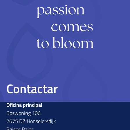
Contactar
Oficina principal
Boswoning 106
2675 DZ Honselersdijk
Paises Bajos