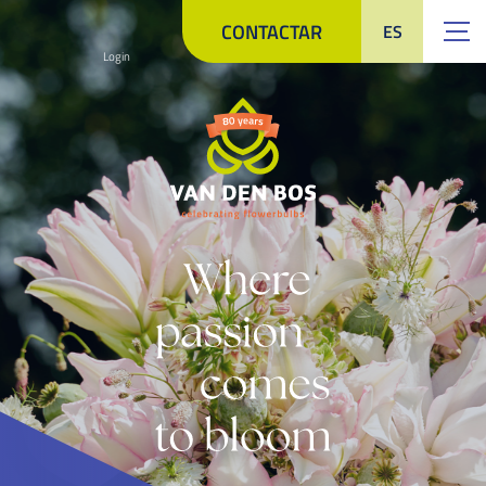
CONTACTAR
ES
Login
NL
EN
中文