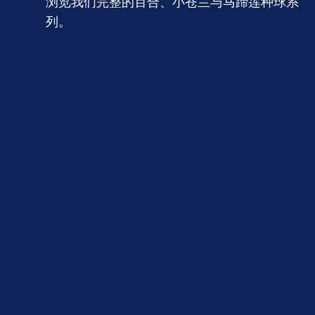
浏览我们完整的百合、小苍兰与马蹄莲种球系
列。
百合&Roselily玫瑰重瓣
百合
切花系列