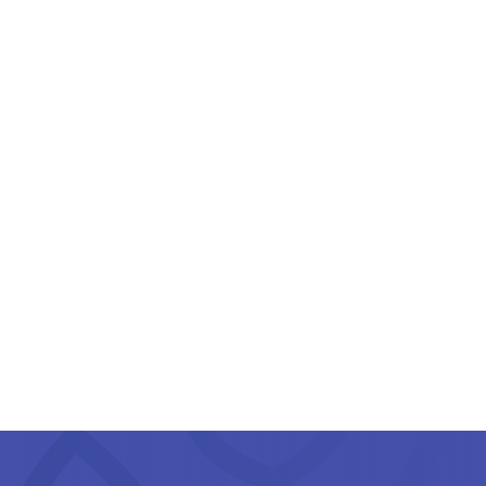
引领花卉种球行
业前沿
订阅我们的新闻通讯，获取新品
种、行业活动及市场洞见的独家
更新