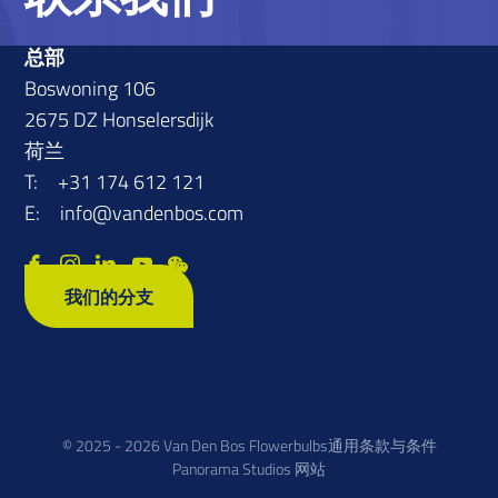
总部
Boswoning 106
2675 DZ Honselersdijk
荷兰
T:
+31 174 612 121
E:
info@vandenbos.com
我们的分支
© 2025 - 2026 Van Den Bos Flowerbulbs
通用条款与条件
Panorama Studios 网站